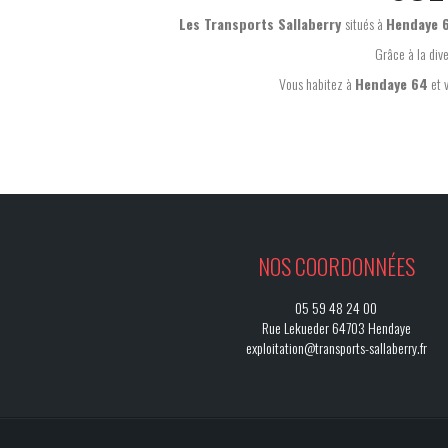
Les Transports Sallaberry
situés à
Hendaye 
Grâce à la div
Vous habitez à
Hendaye 64
et 
NOS COORDONNÉES
05 59 48 24 00
Rue Lekueder 64703 Hendaye
exploitation@transports-sallaberry.fr