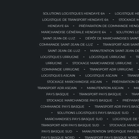
-
SOLUTIONS LOGISTIQUES HENDAYE 64
LOGISTIQUE H
-
LOGISTIQUE DE TRANSPORT HENDAYE 64
STOCKAGE 
-
HENDAYE 64
PRÉPARATION DE COMMANDE HEND
-
MARCHANDISE GÉNÉRALE HENDAYE 64
SOLUTIONS LO
-
SAINT-JEAN-DE-LUZ
DÉPÔT DE MARCHANDISES SAINT
-
COMMANDE SAINT-JEAN-DE-LUZ
TRANSPORT ADR SAIN
-
SAINT-JEAN-DE-LUZ
MANUTENTION SAINT-JEAN-D
-
-
LOGISTIQUES URRUGNE
LOGISTIQUE URRUGNE
T
-
-
URRUGNE
STOCKAGE MARCHANDISE URRUGNE
-
COMMANDE URRUGNE
TRANSPORT ADR URRUGNE
-
-
LOGISTIQUES ASCAIN
LOGISTIQUE ASCAIN
TRANS
-
STOCKAGE MARCHANDISE ASCAIN
PRÉPARATION 
-
-
TRANSPORT ADR ASCAIN
MANUTENTION ASCAIN
MA
-
-
PAYS BASQUE
TRANSPORT PAYS BASQUE
TRA
-
STOCKAGE MARCHANDISE PAYS BASQUE
PRÉPARA
-
COMMANDE PAYS BASQUE
TRANSPORT ADR PAYS BAS
-
-
SOLUTIONS LOGISTIQUES PAYS BASQUE SUD
-
MARCHANDISES PAYS BASQUE SUD
LOGISTIQUE DE
-
TRANSPORT ADR PAYS BASQUE SUD
STOCKAGE MARCH
-
PAYS BASQUE SUD
MANUTENTION SPÉCIFIQUE PAYS 
-
PAYS BASQUE NORD
TRANSPORT PAYS BASQUE NORD